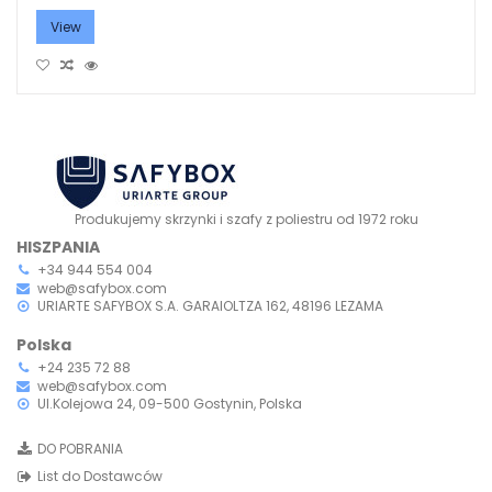
View
Produkujemy skrzynki i szafy z poliestru od 1972 roku
HISZPANIA
+34 944 554 004
web@safybox.com
URIARTE SAFYBOX S.A. GARAIOLTZA 162, 48196 LEZAMA
Polska
+24 235 72 88
web@safybox.com
Ul.Kolejowa 24, 09-500 Gostynin, Polska
DO POBRANIA
List do Dostawców