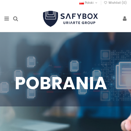
Polski
Wishlist (
0
)
POBRANIA