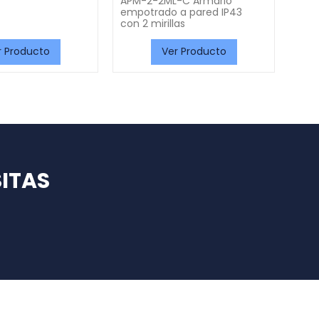
APM-2-2ML-C Armario
H2O
empotrado a pared IP43
cont
con 2 mirillas
r Producto
Ver Producto
ITAS