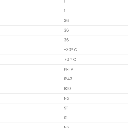
1
1
36
36
36
-30º C
70 º C
PRFV
IP43
IK10
No
Sí
Sí
No