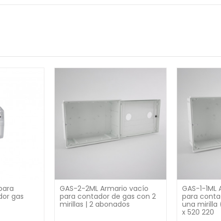
para
GAS-2-2ML Armario vacío
GAS-1-1ML 
dor gas
para contador de gas con 2
para conta
mirillas | 2 abonados
una mirilla
x 520 220