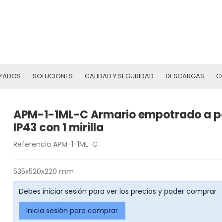
ZADOS
SOLUCIONES
CALIDAD Y SEGURIDAD
DESCARGAS
C
APM-1-1ML-C Armario empotrado a p
IP43 con 1 mirilla
Referencia
APM-1-1ML-C
535x520x220 mm
Debes iniciar sesión para ver los precios y poder comprar
Inicia sesión para comprar