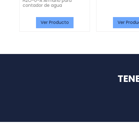
H2O-0-A Armario para
contador de agua
Ver Producto
Ver Produ
TEN